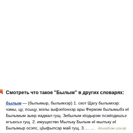
Смотреть что такое "Былым" в других словарях:
былым
— (былымыр, былымхэр) 1. скот Щагу былымхэр:
чэмы, цу, псыцу, мэлы зыфэпIонхэр ары Фермэм былымыбэ иI
Былымым зыер иаджал гущ. Зибылым кIодырэм псэкIодишъэ
егъахъэ гущ. 2. имущество Мылъку Былым иI мылъку иI
Былымыр осэпс, цIыфыпсэр май гущ. 3.… …
Адыгабзэм изэхэф