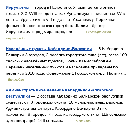
Иерусалим
— город в Палестине. Упоминается в египет.
текстах XIX XVIII вв. до н. э. как Рушалимум, в письменах XV в.
до н. э. Урушалим, в VIII в. до н. э. Урсалимму. Первичная
форма объясняется как город бога Шалим . Др. евр.
Иерушалаим город мира народная… …
Географическая
энциклопедия
Населённые пункты Кабардино-Балкарии
— В Кабардино
Балкарии 8 городов, 2 посёлка городского типа (пгт), всего 169
сельских населённых пунктов, 1 один из них заброшен.
Перечень населённых пунктов и население приведены по
переписи 2010 года. Содержание 1 Городской округ Нальчик …
Википедия
Административное деление Кабардино-Балкарской
республики
— В составе Кабардино Балкарской республики
существуют: 3 городских округа, 10 муниципальных районов.
Административная карта Кабардино Балкарии В них
находятся: 8 городов, 4 посёлка городского типа, 115 сельских
администраций, 168 сельских… …
Википедия