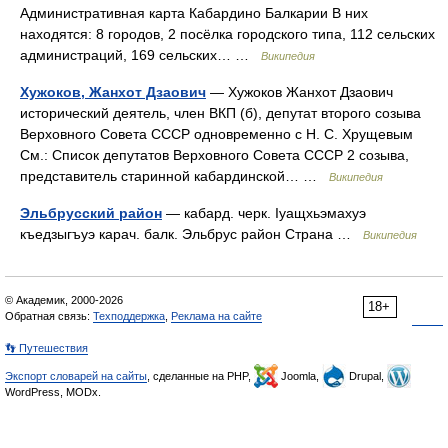
Административная карта Кабардино Балкарии В них
находятся: 8 городов, 2 посёлка городского типа, 112 сельских
администраций, 169 сельских… …
Википедия
Хужоков, Жанхот Дзаович
— Хужоков Жанхот Дзаович
исторический деятель, член ВКП (б), депутат второго созыва
Верховного Совета СССР одновременно с Н. С. Хрущевым
См.: Список депутатов Верховного Совета СССР 2 созыва,
представитель старинной кабардинской… …
Википедия
Эльбрусский район
— кабард. черк. Ӏуащхьэмахуэ
къедзыгъуэ карач. балк. Эльбрус район Страна …
Википедия
© Академик, 2000-2026
18+
Обратная связь:
Техподдержка
,
Реклама на сайте
👣 Путешествия
Экспорт словарей на сайты
, сделанные на PHP,
Joomla,
Drupal,
WordPress, MODx.