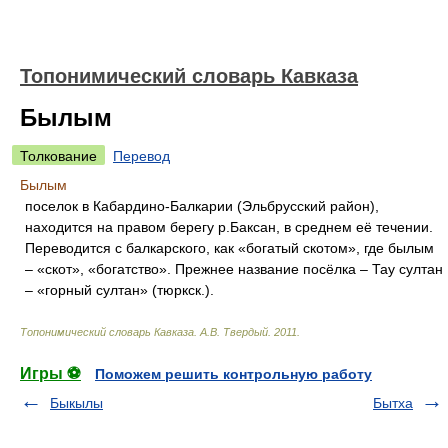
Топонимический словарь Кавказа
Былым
Толкование
Перевод
Былым
поселок в Кабардино-Балкарии (Эльбрусский район),
находится на правом берегу р.Баксан, в среднем её течении.
Переводится с балкарского, как «богатый скотом», где былым
– «скот», «богатство». Прежнее название посёлка – Тау султан
– «горный султан» (тюркск.).
Топонимический словарь Кавказа
.
А.В. Твердый
.
2011
.
Игры ⚽
Поможем решить контрольную работу
Быкылы
Бытха